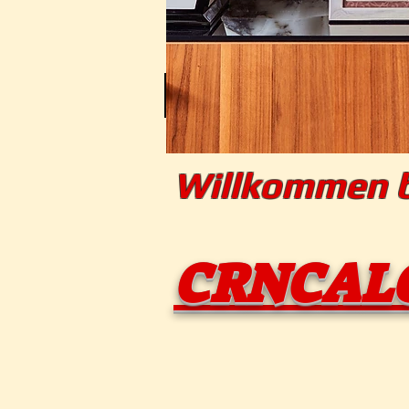
HOME
Unsere Preise
Rabatt P
Willko
CRNCA