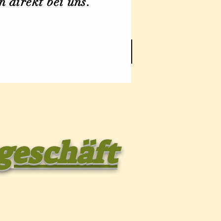
 direkt bei uns.
KTE
KONTAKT
More
geschäft