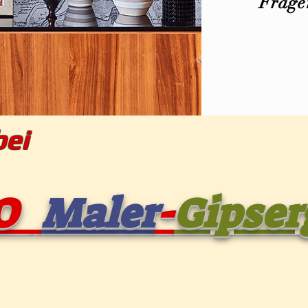
Fragen
reise %
ÜBER UNS
ANGEBOT
REFERENZEN
PROJE
mmen bei
LO
Maler
-
Gipser