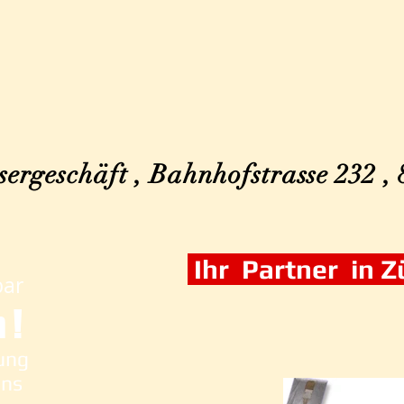
ergeschäft , Bahnhofstrasse 232 ,
Ihr Partner in 
bar
!
n
zung
uns