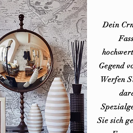
Dein Crn
Fass
hochwert
Gegend vo
Werfen Si
dar
Spezialge
Sie sich g