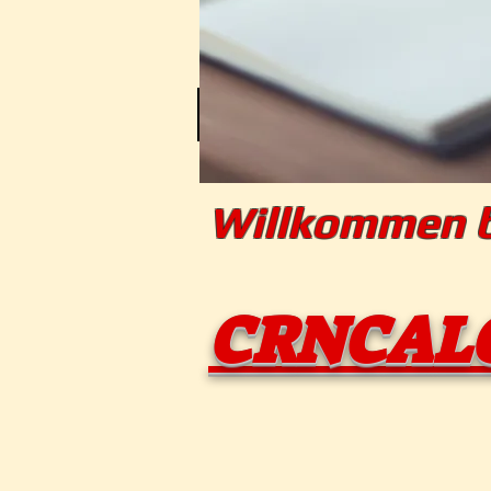
HOME
Unsere Preise
Rabatt P
Willko
CRNCA