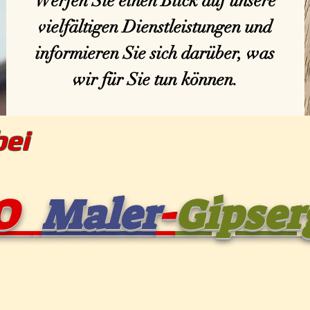
Werfen Sie einen Blick auf unsere
vielfältigen Dienstleistungen und
informieren Sie sich darüber, was
reise %
ÜBER UNS
ANGEBOT
REFERENZEN
PROJE
wir für Sie tun können.
mmen bei
LO
Maler
-
Gipser