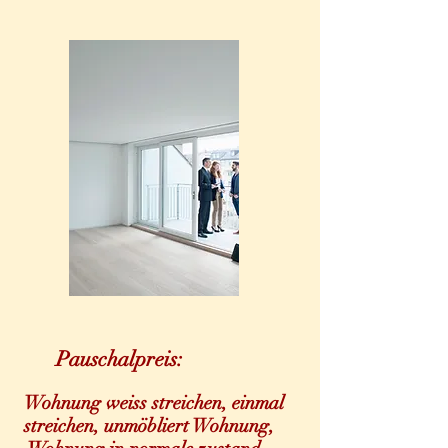
Pauschalpreis:
Wohnung weiss streichen, einmal
streichen, unmöbliert Wohnung,